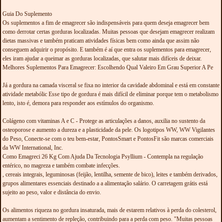
Guia Do Suplemento
Os suplementos a fim de emagrecer são indispensáveis para quem deseja emagrecer bem
como derrotar certas gorduras localizadas. Muitas pessoas que desejam emagrecer realizam
dietas massivas e também praticam atividades físicas bem como ainda que assim não
conseguem adquirir o propósito. E também é aí que entra os suplementos para emagrecer,
eles iram ajudar a queimar as gorduras localizadas, que salutar mais difíceis de deixar.
Melhores Suplementos Para Emagrecer: Escolhendo Qual Valeiro Em Grau Superior A Pe
Já a gordura na camada visceral se fixa no interior da cavidade abdominal e está em constante
atividade metabólic Esse tipo de gordura é mais difícil de eliminar porque tem o metabolismo
lento, isto é, demora para responder aos estímulos do organismo.
Colágeno com vitaminas A e C - Protege as articulações a danos, auxilia no sustento da
osteoporose e aumento a dureza e a plasticidade da pele. Os logotipos WW, WW Vigilantes
do Peso, Conecte-se com o teu bem-estar, PontosSmart e PontosFit são marcas comerciais
da WW International, Inc.
Como Emagreci 26 Kg Com Ajuda Da Tecnologia Psyllium - Contempla na regulação
entérico, no magreza e também combate infecções.
, cereais integrais, leguminosas (feijão, lentilha, semente de bico), leites e também derivados,
grupos alimentares essenciais destinado a a alimentação salário. O carretagem grátis está
sujeito ao peso, valor e distância do envio.
Os alimentos riqueza no gordura insaturada, mais de estarem relativos à perda do colesterol,
aumentam a sentimento de repleção, contribuindo para a perda com peso. "Muitas pessoas