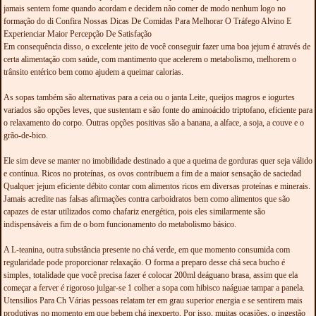
jamais sentem fome quando acordam e decidem não comer de modo nenhum logo no
formação do di Confira Nossas Dicas De Comidas Para Melhorar O Tráfego Alvino E
Experienciar Maior Percepção De Satisfação
Em consequência disso, o excelente jeito de você conseguir fazer uma boa jejum é através de
certa alimentação com saúde, com mantimento que acelerem o metabolismo, melhorem o
trânsito entérico bem como ajudem a queimar calorias.
As sopas também são alternativas para a ceia ou o janta Leite, queijos magros e iogurtes
variados são opções leves, que sustentam e são fonte do aminoácido triptofano, eficiente para
o relaxamento do corpo. Outras opções positivas são a banana, a alface, a soja, a couve e o
grão-de-bico.
Ele sim deve se manter no imobilidade destinado a que a queima de gorduras quer seja válido
e contínua. Ricos no proteínas, os ovos contribuem a fim de a maior sensação de saciedad
Qualquer jejum eficiente débito contar com alimentos ricos em diversas proteínas e minerais.
Jamais acredite nas falsas afirmações contra carboidratos bem como alimentos que são
capazes de estar utilizados como chafariz energética, pois eles similarmente são
indispensáveis a fim de o bom funcionamento do metabolismo básico.
A L-teanina, outra substância presente no chá verde, em que momento consumida com
regularidade pode proporcionar relaxação. O forma a preparo desse chá seca bucho é
simples, totalidade que você precisa fazer é colocar 200ml deáguano brasa, assim que ela
começar a ferver é rigoroso julgar-se 1 colher a sopa com hibisco naáguae tampar a panela.
Utensilios Para Ch Várias pessoas relatam ter em grau superior energia e se sentirem mais
produtivas no momento em que bebem chá inexperto. Por isso, muitas ocasiões, o ingestão