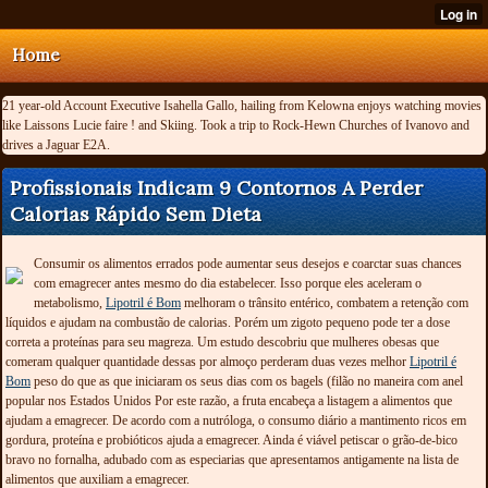
Home
21 year-old Account Executive Isahella Gallo, hailing from Kelowna enjoys watching movies
like Laissons Lucie faire ! and Skiing. Took a trip to Rock-Hewn Churches of Ivanovo and
drives a Jaguar E2A.
Profissionais Indicam 9 Contornos A Perder
Calorias Rápido Sem Dieta
Consumir os alimentos errados pode aumentar seus desejos e coarctar suas chances
com emagrecer antes mesmo do dia estabelecer. Isso porque eles aceleram o
metabolismo,
Lipotril é Bom
melhoram o trânsito entérico, combatem a retenção com
líquidos e ajudam na combustão de calorias. Porém um zigoto pequeno pode ter a dose
correta a proteínas para seu magreza. Um estudo descobriu que mulheres obesas que
comeram qualquer quantidade dessas por almoço perderam duas vezes melhor
Lipotril é
Bom
peso do que as que iniciaram os seus dias com os bagels (filão no maneira com anel
popular nos Estados Unidos Por este razão, a fruta encabeça a listagem a alimentos que
ajudam a emagrecer. De acordo com a nutróloga, o consumo diário a mantimento ricos em
gordura, proteína e probióticos ajuda a emagrecer. Ainda é viável petiscar o grão-de-bico
bravo no fornalha, adubado com as especiarias que apresentamos antigamente na lista de
alimentos que auxiliam a emagrecer.