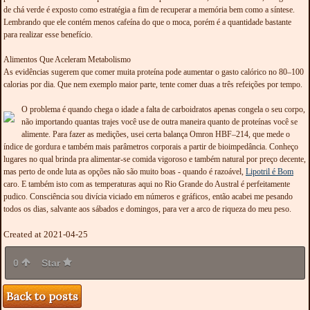
de chá verde é exposto como estratégia a fim de recuperar a memória bem como a síntese.
Lembrando que ele contém menos cafeína do que o moca, porém é a quantidade bastante
para realizar esse benefício.
Alimentos Que Aceleram Metabolismo
As evidências sugerem que comer muita proteína pode aumentar o gasto calórico no 80–100
calorias por dia. Que nem exemplo maior parte, tente comer duas a três refeições por tempo.
O problema é quando chega o idade a falta de carboidratos apenas congela o seu corpo,
não importando quantas trajes você use de outra maneira quanto de proteínas você se
alimente. Para fazer as medições, usei certa balança Omron HBF–214, que mede o
índice de gordura e também mais parâmetros corporais a partir de bioimpedância. Conheço
lugares no qual brinda pra alimentar-se comida vigoroso e também natural por preço decente,
mas perto de onde luta as opções não são muito boas - quando é razoável,
Lipotril é Bom
caro. E também isto com as temperaturas aqui no Rio Grande do Austral é perfeitamente
pudico. Consciência sou divícia viciado em números e gráficos, então acabei me pesando
todos os dias, salvante aos sábados e domingos, para ver a arco de riqueza do meu peso.
Created at 2021-04-25
0
Star
Back to posts