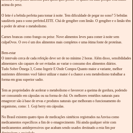
acima do peso.
O leite é a bebida perfeita para tomar à noite. Tem dificuldade de pegar no sono? 5 bebidas
saudáveis para o sono perfeitoLEITE. Chá de gengibre com limão. O gengibre e o limão têm
o poder de ativar o metabolismo.
Carnes brancas como frango ou peixe. Nove alimentos leves para comer à noite sem
culpaOvos. O ovo é um dos alimentos mais completos e uma ótima fonte de proteínas.
Bem-estar
O intervalo cerca de cada refeição deve ser de no mínimo 2 horas. Além disso, sensibilidades
alimentares são capazes de ser evitadas ao variar o consumo dos alimentos diários.
Tudo Sobre Ômega 3, Como Ingerir E Onde Compra Quanto maior a variante, melhor
nutrientes diferentes você falece utilizar e maior é a chance a seu metabolismo trabalhar a
forma em grau superior sadio.
Tem as propriedades de acelerar o metabolismo e favorecer a queima de gordura, podendo
ser consumido em cápsulas ou na forma de chá. Os melhores remédios naturais para
emagrecer são à base de ervas e produtos naturais que melhoram o funcionamento do
organismo, como: 1. Goji berry em cápsulas.
No Brasil existem quatro tipos de medicações sintéticos registrados na Anvisa como
medicamentos específicos a fim de o emagrecimento. Há ainda qualquer série com
medicamentos antidepressivos que acabam sendo usados destinado a esta fim por