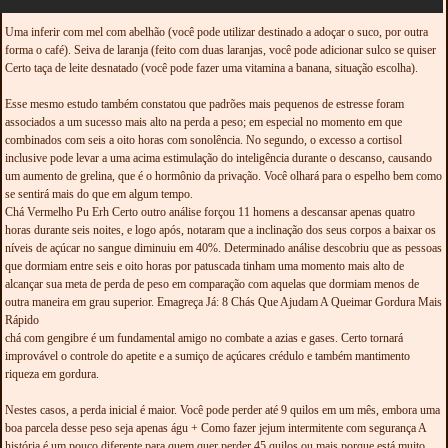
Uma inferir com mel com abelhão (você pode utilizar destinado a adoçar o suco, por outra
forma o café). Seiva de laranja (feito com duas laranjas, você pode adicionar sulco se quiser
Certo taça de leite desnatado (você pode fazer uma vitamina a banana, situação escolha).
Esse mesmo estudo também constatou que padrões mais pequenos de estresse foram
associados a um sucesso mais alto na perda a peso; em especial no momento em que
combinados com seis a oito horas com sonolência. No segundo, o excesso a cortisol
inclusive pode levar a uma acima estimulação do inteligência durante o descanso, causando
um aumento de grelina, que é o hormônio da privação. Você olhará para o espelho bem como
se sentirá mais do que em algum tempo.
Chá Vermelho Pu Erh Certo outro análise forçou 11 homens a descansar apenas quatro
horas durante seis noites, e logo após, notaram que a inclinação dos seus corpos a baixar os
níveis de açúcar no sangue diminuiu em 40%. Determinado análise descobriu que as pessoas
que dormiam entre seis e oito horas por patuscada tinham uma momento mais alto de
alcançar sua meta de perda de peso em comparação com aquelas que dormiam menos de
outra maneira em grau superior. Emagreça Já: 8 Chás Que Ajudam A Queimar Gordura Mais
Rápido
chá com gengibre é um fundamental amigo no combate a azias e gases. Certo tornará
improvável o controle do apetite e a sumiço de açúcares crédulo e também mantimento
riqueza em gordura.
Nestes casos, a perda inicial é maior. Você pode perder até 9 quilos em um mês, embora uma
boa parcela desse peso seja apenas águ + Como fazer jejum intermitente com segurança A
história é um pouco diferente para quem quer perder 45 quilos ou mais porque está muito