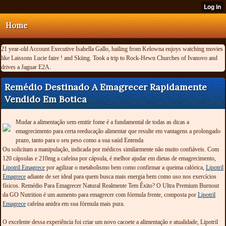
Home
21 year-old Account Executive Isahella Gallo, hailing from Kelowna enjoys watching movies
like Laissons Lucie faire ! and Skiing. Took a trip to Rock-Hewn Churches of Ivanovo and
drives a Jaguar E2A.
Remédio Destinado A Emagrecer Rapidamente
Vendido Em Botica
Mudar a alimentação sem emitir fome é a fundamental de todas as dicas a
emagrecimento para certa reeducação alimentar que resulte em vantagens a prolongado
prazo, tanto para o seu peso como a sua saúd Entenda
Ou solicitam a manipulação, indicada por médicos similarmente não muito confiáveis. Com
120 cápsulas e 210mg a cafeína por cápsula, é melhor ajudar em dietas de emagrecimento,
Lipotril Emagrece
por agilizar o metabolismo bem como confirmar a queima calórica,
Lipotril
Emagrece
adiante de ser ideal para quem busca mais energia bem como uso nos exercícios
físicos. Remédio Para Emagrecer Natural Realmente Tem Êxito? O Ultra Premium Burnout
da GO Nutrition é um aumento para emagrecer com fórmula frente, composta por
Lipotril
Emagrece
cafeína anidra em sua fórmula mais pura.
O excelente dessa experiência foi criar um novo cacoete a alimentação e atualidade, Lipotril