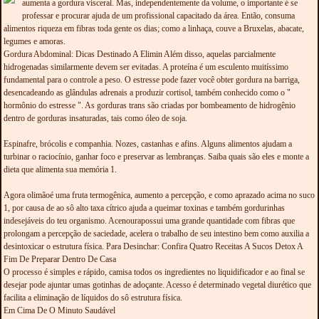
aumenta a gordura visceral. Mas, independentemente da volume, o importante é se
professar e procurar ajuda de um profissional capacitado da área. Então, consuma
alimentos riqueza em fibras toda gente os dias; como a linhaça, couve a Bruxelas, abacate,
legumes e amoras.
Gordura Abdominal: Dicas Destinado A Elimin Além disso, aquelas parcialmente
hidrogenadas similarmente devem ser evitadas. A proteína é um esculento muitíssimo
fundamental para o controle a peso. O estresse pode fazer você obter gordura na barriga,
desencadeando as glândulas adrenais a produzir cortisol, também conhecido como o "
hormônio do estresse ". As gorduras trans são criadas por bombeamento de hidrogênio
dentro de gorduras insaturadas, tais como óleo de soja.
Espinafre, brócolis e companhia. Nozes, castanhas e afins. Alguns alimentos ajudam a
turbinar o raciocínio, ganhar foco e preservar as lembranças. Saiba quais são eles e monte a
dieta que alimenta sua memória 1.
Agora olimãoé uma fruta termogênica, aumento a percepção, e como aprazado acima no suco
1, por causa de ao sô alto taxa cítrico ajuda a queimar toxinas e também gordurinhas
indesejáveis do teu organismo. Acenourapossui uma grande quantidade com fibras que
prolongam a percepção de saciedade, acelera o trabalho de seu intestino bem como auxilia a
desintoxicar o estrutura física. Para Desinchar: Confira Quatro Receitas A Sucos Detox A
Fim De Preparar Dentro De Casa
O processo é simples e rápido, camisa todos os ingredientes no liquidificador e ao final se
desejar pode ajuntar umas gotinhas de adoçante. Acesso é determinado vegetal diurético que
facilita a eliminação de líquidos do sô estrutura física.
Em Cima De O Minuto Saudável