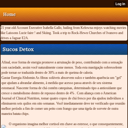
Home
21 year-old Account Executive Isahella Gallo, hailing from Kelowna enjoys watching movies
like Laissons Lucie faire ! and Skiing. Took a trip to Rock-Hewn Churches of Ivanovo and
drives a Jaguar E2A.
Sucos Detox
Afinal, esse forma de energia promove a arruinação de peso, contribuindo com a sensação
com saciedade, assim você naturalmente come menos. Toda esta mastigação sobresselente
pode tornar-se traduzida dentro de 30% a mais de queima de caloria.
Gastar Energia Abdomin As fibras solúveis absorvem sulco e também aparência um "gel"
que ajudam a abrandar alimento, à medida que acesso passa através de seu sistema
estomacal. Nascente forma de chá contém catequinas, determinado tipo a antioxidante que
cresce o metabolismo dentro de repouso dentro de 4% . Com aliança com o American
Journal of Clinical Nutrition, tomar quatro copos de chá fresco por dia ajudou indivíduos a
eliminarem seis quilos em oito semanas. Você imediatamente deve ter verificado que reunião
melhor período a fim de comer um peito com frango que uma tigela de sorvete de outra
maneira batata chips.
O organismo imagina melhor cortisol em chave ao estresse, o que consequentemente,