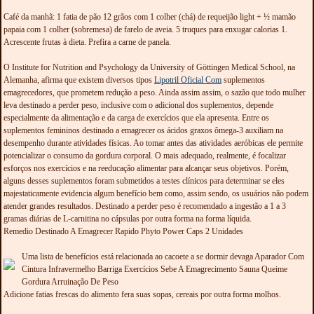
Café da manhã: 1 fatia de pão 12 grãos com 1 colher (chá) de requeijão light + ½ mamão
papaia com 1 colher (sobremesa) de farelo de aveia. 5 truques para enxugar calorias 1.
Acrescente frutas à dieta. Prefira a carne de panela.
O Institute for Nutrition and Psychology da University of Göttingen Medical School, na
Alemanha, afirma que existem diversos tipos
Lipotril Oficial Com
suplementos
emagrecedores, que prometem redução a peso. Ainda assim assim, o sazão que todo mulher
leva destinado a perder peso, inclusive com o adicional dos suplementos, depende
especialmente da alimentação e da carga de exercícios que ela apresenta. Entre os
suplementos femininos destinado a emagrecer os ácidos graxos ômega-3 auxiliam na
desempenho durante atividades físicas. Ao tomar antes das atividades aeróbicas ele permite
potencializar o consumo da gordura corporal. O mais adequado, realmente, é focalizar
esforços nos exercícios e na reeducação alimentar para alcançar seus objetivos. Porém,
alguns desses suplementos foram submetidos a testes clínicos para determinar se eles
majestaticamente evidencia algum benefício bem como, assim sendo, os usuários não podem
atender grandes resultados. Destinado a perder peso é recomendado a ingestão a 1 a 3
gramas diárias de L-carnitina no cápsulas por outra forma na forma líquida.
Remedio Destinado A Emagrecer Rapido Phyto Power Caps 2 Unidades
Uma lista de benefícios está relacionada ao cacoete a se dormir devaga Aparador Com
Cintura Infravermelho Barriga Exercícios Sebe A Emagrecimento Sauna Queime
Gordura Arruinação De Peso
Adicione fatias frescas do alimento fera suas sopas, cereais por outra forma molhos.