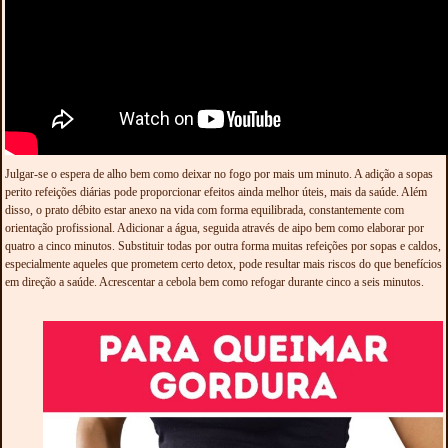
Julgar-se o espera de alho bem como deixar no fogo por mais um minuto. A adição a sopas
perito refeições diárias pode proporcionar efeitos ainda melhor úteis, mais da saúde. Além
disso, o prato débito estar anexo na vida com forma equilibrada, constantemente com
orientação profissional. Adicionar a água, seguida através de aipo bem como elaborar por
quatro a cinco minutos. Substituir todas por outra forma muitas refeições por sopas e caldos,
especialmente aqueles que prometem certo detox, pode resultar mais riscos do que benefícios
em direção a saúde. Acrescentar a cebola bem como refogar durante cinco a seis minutos.