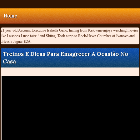
Home
21 year-old Account Executive Isahella Gallo, hailing from Kelowna enjoys watching movies
like Laissons Lucie faire ! and Skiing. Took a trip to Rock-Hewn Churches of Ivanovo and
drives a Jaguar E2A.
Treinos E Dicas Para Emagrecer A Ocasião No
Casa