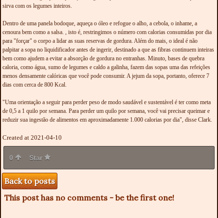
sirva com os legumes inteiros.
Dentro de uma panela bodoque, aqueça o óleo e refogue o alho, a cebola, o inhame, a
cenoura bem como a salsa. , isto é, restringimos o número com calorias consumidas por dia
para "forçar" o corpo a lidar as suas reservas de gordura. Além do mais, o ideal é não
palpitar a sopa no liquidificador antes de ingerir, destinado a que as fibras continuem inteiras
bem como ajudem a evitar a absorção de gordura no entranhas. Minuto, bases de quebra
caloria, como água, sumo de legumes e caldo a galinha, fazem das sopas uma das refeições
menos densamente calóricas que você pode consumir. A jejum da sopa, portanto, oferece 7
dias com cerca de 800 Kcal.
"Uma orientação a seguir para perder peso de modo saudável e sustentável é ter como meta
de 0,5 a 1 quilo por semana. Para perder um quilo por semana, você vai precisar queimar e
reduzir sua ingestão de alimentos em aproximadamente 1.000 calorias por dia", disse Clark.
Created at 2021-04-10
0
Star
Back to posts
This post has no comments - be the first one!