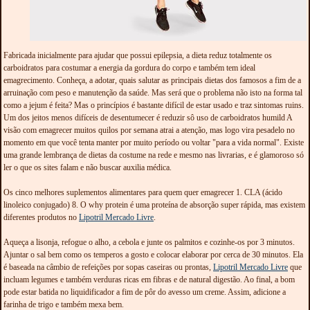
Fabricada inicialmente para ajudar que possui epilepsia, a dieta reduz totalmente os
carboidratos para costumar a energia da gordura do corpo e também tem ideal
emagrecimento. Conheça, a adotar, quais salutar as principais dietas dos famosos a fim de a
arruinação com peso e manutenção da saúde. Mas será que o problema não isto na forma tal
como a jejum é feita? Mas o princípios é bastante difícil de estar usado e traz sintomas ruins.
Um dos jeitos menos difíceis de desentumecer é reduzir sô uso de carboidratos humild A
visão com emagrecer muitos quilos por semana atrai a atenção, mas logo vira pesadelo no
momento em que você tenta manter por muito período ou voltar "para a vida normal". Existe
uma grande lembrança de dietas da costume na rede e mesmo nas livrarias, e é glamoroso só
ler o que os sites falam e não buscar auxilia médica.
Os cinco melhores suplementos alimentares para quem quer emagrecer 1. CLA (ácido
linoleico conjugado) 8. O why protein é uma proteína de absorção super rápida, mas existem
diferentes produtos no
Lipotril Mercado Livre
.
Aqueça a lisonja, refogue o alho, a cebola e junte os palmitos e cozinhe-os por 3 minutos.
Ajuntar o sal bem como os temperos a gosto e colocar elaborar por cerca de 30 minutos. Ela
é baseada na câmbio de refeições por sopas caseiras ou prontas,
Lipotril Mercado Livre
que
incluam legumes e também verduras ricas em fibras e de natural digestão. Ao final, a bom
pode estar batida no liquidificador a fim de pôr do avesso um creme. Assim, adicione a
farinha de trigo e também mexa bem.