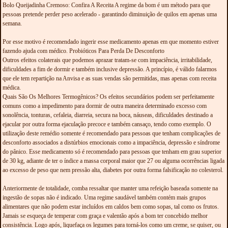
Bolo Queijadinha Cremoso: Confira A Receita A regime da bom é um método para que
pessoas pretende perder peso acelerado - garantindo diminuição de quilos em apenas uma
semana.
Por esse motivo é recomendado ingerir esse medicamento apenas em que momento estiver
fazendo ajuda com médico. Probióticos Para Perda De Desconforto
Outros efeitos colaterais que podemos aprazar tratam-se com impaciência, irritabilidade,
dificuldades a fim de dormir e também inclusive depressão. A princípio, é válido falarmos
que ele tem repartição na Anvisa e as suas vendas são permitidas, mas apenas com receita
médica.
Quais São Os Melhores Termogênicos? Os efeitos secundários podem ser perfeitamente
comuns como a impedimento para dormir de outra maneira determinado excesso com
sonolência, tonturas, cefaleia, diarreia, secura na boca, náuseas, dificuldades destinado a
ejacular por outra forma ejaculação precoce e também cansaço, tendo como exemplo. O
utilização deste remédio somente é recomendado para pessoas que tenham complicações de
desconforto associados a distúrbios emocionais como a impaciência, depressão e síndrome
do pânico. Esse medicamento só é recomendado para pessoas que tenham em grau superior
de 30 kg, adiante de ter o índice a massa corporal maior que 27 ou alguma ocorrências ligada
ao excesso de peso que nem pressão alta, diabetes por outra forma falsificação no colesterol.
Anteriormente de totalidade, comba ressaltar que manter uma refeição baseada somente na
ingestão de sopas não é indicado. Uma regime saudável também contém mais grupos
alimentares que não podem estar incluídos em caldos bem como sopas, tal como os frutos.
Jamais se esqueça de temperar com graça e valentão após a bom ter concebido melhor
consistência. Logo após, liquefaça os legumes para torná-los como um creme, se quiser, ou